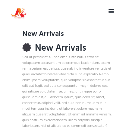
New Arrivals
New Arrivals
Sed ut perspiciatis, unde omnis iste natus error sit
voluptatem accusantium doloremque laudantium, totam
rem aperiam eaque ipsa, quae ab illo inventore veritatis et
quasi architecto beatae vitae dicta sunt, explicabo. Nemo
enim ipsam voluptatem, quia voluptas sit, aspernatur aut
odit aut fugit, sed quia consequuntur magni dolores eos,
qui ratione voluptatem sequi nesciunt, neque porro
quisquam est, qui dolorem ipsum, quia dolor sit, amet,
consectetur, adipisci velit, sed quia non numquam eius
modi tempora incidunt, ut labore et dolore magnam
aliquam quaerat voluptatem. Ut enim ad minima veniam,
quis nostrum exercitationem ullam corporis suscipit
laboriosam, nisi ut aliquid ex ea commodi consequatur?