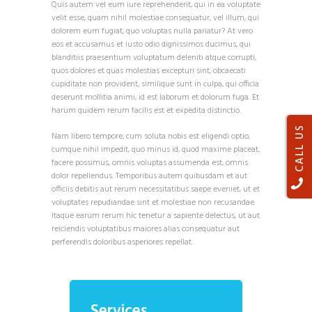
Quis autem vel eum iure reprehenderit, qui in ea voluptate
velit esse, quam nihil molestiae consequatur, vel illum, qui
dolorem eum fugiat, quo voluptas nulla pariatur? At vero
eos et accusamus et iusto odio dignissimos ducimus, qui
blanditiis praesentium voluptatum deleniti atque corrupti,
quos dolores et quas molestias excepturi sint, obcaecati
cupiditate non provident, similique sunt in culpa, qui officia
deserunt mollitia animi, id est laborum et dolorum fuga. Et
harum quidem rerum facilis est et expedita distinctio.
CALL US
Nam libero tempore, cum soluta nobis est eligendi optio,
cumque nihil impedit, quo minus id, quod maxime placeat,
facere possimus, omnis voluptas assumenda est, omnis
dolor repellendus. Temporibus autem quibusdam et aut
officiis debitis aut rerum necessitatibus saepe eveniet, ut et
voluptates repudiandae sint et molestiae non recusandae.
Itaque earum rerum hic tenetur a sapiente delectus, ut aut
reiciendis voluptatibus maiores alias consequatur aut
perferendis doloribus asperiores repellat.
Services