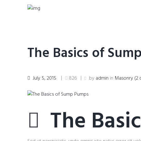
The Basics of Sum
July 5, 2015
826
by
admin
in
Masonry (2 
The Basi