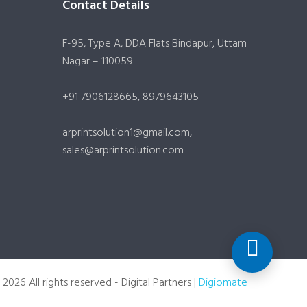
Contact Details
F-95, Type A, DDA Flats Bindapur, Uttam
Nagar – 110059
+91 7906128665, 8979643105
arprintsolution1@gmail.com,
sales@arprintsolution.com
2026 All rights reserved - Digital Partners |
Digiomate