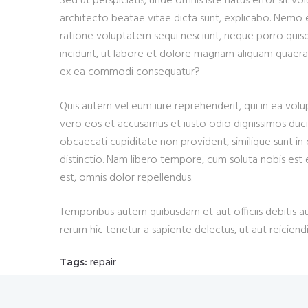
Sed ut perspiciatis, unde omnis iste natus error sit
architecto beatae vitae dicta sunt, explicabo. Nemo e
ratione voluptatem sequi nesciunt, neque porro quisq
incidunt, ut labore et dolore magnam aliquam quaerat
ex ea commodi consequatur?
Quis autem vel eum iure reprehenderit, qui in ea volup
vero eos et accusamus et iusto odio dignissimos ducim
obcaecati cupiditate non provident, similique sunt in 
distinctio. Nam libero tempore, cum soluta nobis est
est, omnis dolor repellendus.
Temporibus autem quibusdam et aut officiis debitis a
rerum hic tenetur a sapiente delectus, ut aut reiciend
Tags:
repair