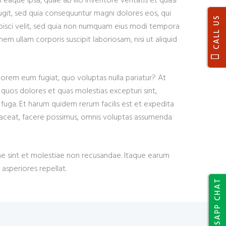
aque ipsa, quae ab illo inventore veritatis et quasi
ugit, sed quia consequuntur magni dolores eos, qui
CALL US
ipisci velit, sed quia non numquam eius modi tempora
 ullam corporis suscipit laboriosam, nisi ut aliquid
olorem eum fugiat, quo voluptas nulla pariatur? At
 quos dolores et quas molestias excepturi sint,
m fuga. Et harum quidem rerum facilis est et expedita
placeat, facere possimus, omnis voluptas assumenda
ae sint et molestiae non recusandae. Itaque earum
asperiores repellat.
WHATSAPP CHAT