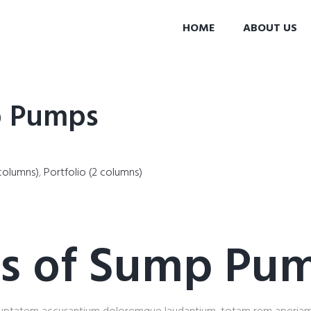
HOME
ABOUT US
p Pumps
columns)
,
Portfolio (2 columns)
cs of Sump Pu