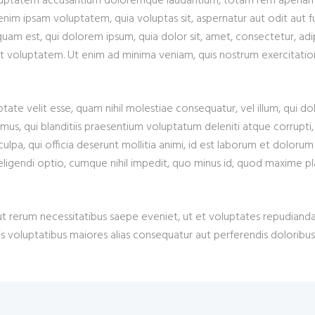
 voluptatem accusantium doloremque laudantium, totam rem aperiam e
nim ipsam voluptatem, quia voluptas sit, aspernatur aut odit aut f
uam est, qui dolorem ipsum, quia dolor sit, amet, consectetur, ad
 voluptatem. Ut enim ad minima veniam, quis nostrum exercitationem
tate velit esse, quam nihil molestiae consequatur, vel illum, qui d
us, qui blanditiis praesentium voluptatum deleniti atque corrupti,
culpa, qui officia deserunt mollitia animi, id est laborum et doloru
 eligendi optio, cumque nihil impedit, quo minus id, quod maxime 
ut rerum necessitatibus saepe eveniet, ut et voluptates repudiand
is voluptatibus maiores alias consequatur aut perferendis doloribus 