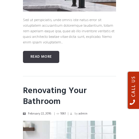
Sed ut perspiciatis, unde omnis iste natus error sit
voluptatem accusantium doloremque laudantium, totam
rem aperiam eaque ipsa, quae ab illo inventore veritatis et
quasi architecto beatae vitae dicta sunt, explicabo. Nemo
enim ipsam voluptatem...
READ MORE
CALL US
Renovating Your
Bathroom
February 22, 2016
1061
by
admin