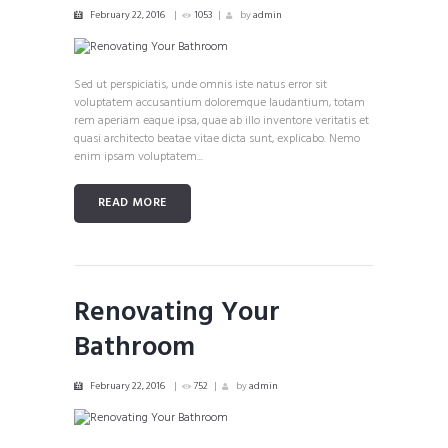
February 22, 2016
1053
by
admin
Sed ut perspiciatis, unde omnis iste natus error sit
voluptatem accusantium doloremque laudantium, totam
rem aperiam eaque ipsa, quae ab illo inventore veritatis et
quasi architecto beatae vitae dicta sunt, explicabo. Nemo
enim ipsam voluptatem...
READ MORE
Renovating Your
Bathroom
February 22, 2016
752
by
admin