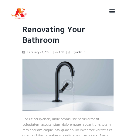
Renovating Your
Bathroom
February 22, 2016
1310
by
admin
Sed ut perspiciatis, unde omnis iste natus error sit
voluptatem accusantium doloremque laudantium, totam
rem aperiam eaque ipsa, quae ab illo inventore veritatis et
quasi architecto beatae vitae dicta sunt, explicabo. Nemo