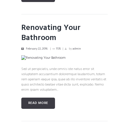
Renovating Your
Bathroom
February 22, 2016
1135
by
admin
Sed ut perspiciatis, unde omnis iste natus error sit
voluptatem accusantium doloremque laudantium, totam
rem aperiam eaque ipsa, quae ab illo inventore veritatis et
quasi architecto beatae vitae dicta sunt, explicabo. Nemo
enim ipsam voluptatem...
READ MORE