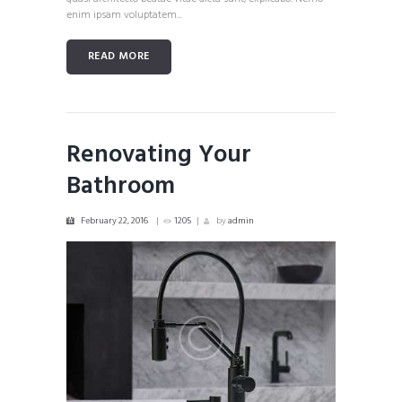
enim ipsam voluptatem...
READ MORE
Renovating Your
Bathroom
February 22, 2016
1205
by
admin