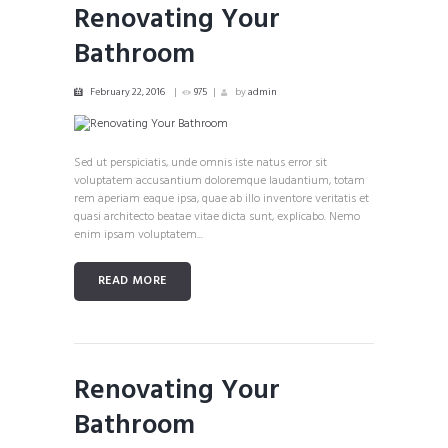
Renovating Your
Bathroom
February 22, 2016
975
by
admin
Sed ut perspiciatis, unde omnis iste natus error sit
voluptatem accusantium doloremque laudantium, totam
rem aperiam eaque ipsa, quae ab illo inventore veritatis et
quasi architecto beatae vitae dicta sunt, explicabo. Nemo
enim ipsam voluptatem...
READ MORE
Renovating Your
Bathroom