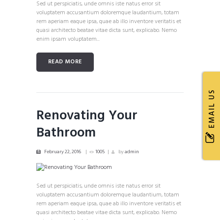
Sed ut perspiciatis, unde omnis iste natus error sit
voluptatem accusantium doloremque laudantium, totam
rem aperiam eaque ipsa, quae ab illo inventore veritatis et
quasi architecto beatae vitae dicta sunt, explicabo. Nemo
enim ipsam voluptatem...
READ MORE
EMAIL US
Renovating Your
Bathroom
February 22, 2016
1005
by
admin
Sed ut perspiciatis, unde omnis iste natus error sit
voluptatem accusantium doloremque laudantium, totam
rem aperiam eaque ipsa, quae ab illo inventore veritatis et
quasi architecto beatae vitae dicta sunt, explicabo. Nemo