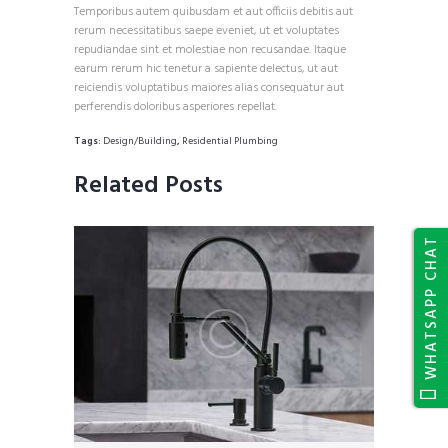
Temporibus autem quibusdam et aut officiis debitis aut
rerum necessitatibus saepe eveniet, ut et voluptates
repudiandae sint et molestiae non recusandae. Itaque
earum rerum hic tenetur a sapiente delectus, ut aut
reiciendis voluptatibus maiores alias consequatur aut
perferendis doloribus asperiores repellat.
Tags:
Design/Building
,
Residential Plumbing
Related Posts
WHATSAPP CHAT