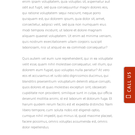
enim ipsam voluptatem, quia voluptas sit, aspernatur aut
odit aut fugit, sed quia consequuntur magni dolores eos,
qui ratione voluptatem sequi nesciunt, neque porro
quisquam est, qui dolorem ipsum, quia dolor sit, amet,
consectetur, adipisci velit, sed quia non numquam eius
modi tempora incidunt, ut labore et dolore magnam
aliquam quaerat voluptatem. Ut enim ad minima veniam,
quis nostrum exercitationem ullam corporis suscipit
laboriosam, nisi ut aliquid ex ea commodi consequatur?
Quis autem vel eum iure reprehenderit, qui in ea voluptate
velit esse, quam nihil molestiae consequatur, vel illum, qui
dolorem eum fugiat, quo voluptas nulla pariatur? At vero
CALL US
eos et accusamus et iusto odio dignissimos ducimus, qui
blanditiis praesentium voluptatum deleniti atque corrupti,
quos dolores et quas molestias excepturi sint, obcaecati
cupiditate non provident, similique sunt in culpa, qui officia
deserunt mollitia animi, id est laborum et dolorum fuga. Et
harum quidem rerum facilis est et expedita distinctio. Nam
libero tempore, cum soluta nobis est eligendi optio,
cumque nihil impedit, quo minus id, quod maxime placeat,
facere possimus, omnis voluptas assumenda est, omnis
dolor repellendus.