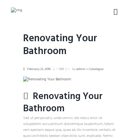
Renovating Your
Bathroom
February 22, 2016
1309
by
admin
in
Catalogue
Renovating Your
Bathroom
Sed ut perspiciatis, unde omnis iste natus error sit
voluptatem accusantium doloremque laudantium, totam
rem aperiam eaque ipsa, quae ab illo inventore veritatis et
quasi architecto beatae vitae dicta sunt, explicabo. Nemo