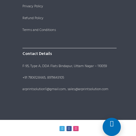
Privacy Policy
Refund Policy
Terms and Conditions
Contact Details
F-95, Type A, DDA Flats Bindapur, Uttam Nagar – 110059
+91 7906128665, 8979643105
arprintsolution1@gmail.com, sales@arprintsolution.com