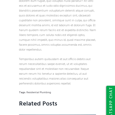
dolorem eum fugiat, quo voluptas nulla pariatur? At vero
eos et accusamus et iusto odio dignissimos ducimus, qui
blanditiis praesentium voluptatum deleniti atque corrupti,
quos dolores et quas molestias excepturi sint, obcaecati
cupiditate non provident, similique sunt in culpa, qui officia
deserunt mollitia animi, id est laborum et dolorum fuga. Et
harum quidem rerum facilis est et expedita distinctio. Nam
libero tempore, cum soluta nobis est eligendi optio,
cumque nihil impedit, quo minus id, quod maxime placeat,
facere possimus, omnis voluptas assumenda est, omnis
dolor repellendus.
Temporibus autem quibusdam et aut officiis debitis aut
rerum necessitatibus saepe eveniet, ut et voluptates
repudiandae sint et molestiae non recusandae. Itaque
earum rerum hic tenetur a sapiente delectus, ut aut
reiciendis voluptatibus maiores alias consequatur aut
perferendis doloribus asperiores repellat.
WHATSAPP CHAT
Tags:
Residential Plumbing
Related Posts