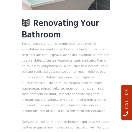
Renovating Your
Bathroom
Sed ut perspiciatis, unde omnis iste natus error sit
voluptatem accusantium doloremque laudantium, totam
rem aperiam eaque ipsa, quae ab illo inventore veritatis et
quasi architecto beatae vitae dicta sunt, explicabo. Nemo
enim ipsam voluptatem, quia voluptas sit, aspernatur aut
odit aut fugit, sed quia consequuntur magni dolores eos,
qui ratione voluptatem sequi nesciunt, neque porro
quisquam est, qui dolorem ipsum, quia dolor sit, amet,
consectetur, adipisci velit, sed quia non numquam eius
CALL US
modi tempora incidunt, ut labore et dolore magnam
aliquam quaerat voluptatem. Ut enim ad minima veniam,
quis nostrum exercitationem ullam corporis suscipit
laboriosam, nisi ut aliquid ex ea commodi consequatur?
Quis autem vel eum iure reprehenderit, qui in ea voluptate
velit esse, quam nihil molestiae consequatur, vel illum, qui