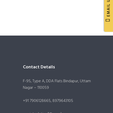
EMAIL US
Contact Details
F-95, Type A, DDA Flats Bindapur, Uttam
Nagar – 110059
+91 7906128665, 8979643105