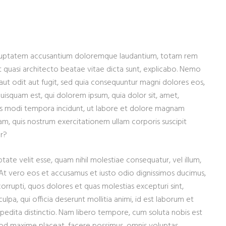
t voluptatem accusantium doloremque laudantium, totam rem
et quasi architecto beatae vitae dicta sunt, explicabo. Nemo
aut odit aut fugit, sed quia consequuntur magni dolores eos,
uisquam est, qui dolorem ipsum, quia dolor sit, amet,
ius modi tempora incidunt, ut labore et dolore magnam
m, quis nostrum exercitationem ullam corporis suscipit
ur?
tate velit esse, quam nihil molestiae consequatur, vel illum,
 At vero eos et accusamus et iusto odio dignissimos ducimus,
orrupti, quos dolores et quas molestias excepturi sint,
ulpa, qui officia deserunt mollitia animi, id est laborum et
pedita distinctio. Nam libero tempore, cum soluta nobis est