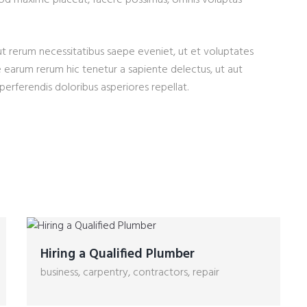
quod maxime placeat, facere possimus, omnis voluptas
ut rerum necessitatibus saepe eveniet, ut et voluptates
 earum rerum hic tenetur a sapiente delectus, ut aut
perferendis doloribus asperiores repellat.
Hiring a Qualified Plumber
business
,
carpentry
,
contractors
,
repair