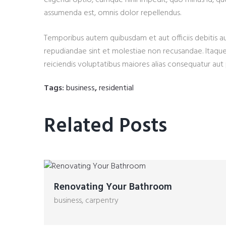
eligendi optio, cumque nihil impedit, quo minus id, 
assumenda est, omnis dolor repellendus.
Temporibus autem quibusdam et aut officiis debitis a
repudiandae sint et molestiae non recusandae. Itaque
reiciendis voluptatibus maiores alias consequatur aut 
Tags:
business
,
residential
Related Posts
Renovating Your Bathroom
business
,
carpentry