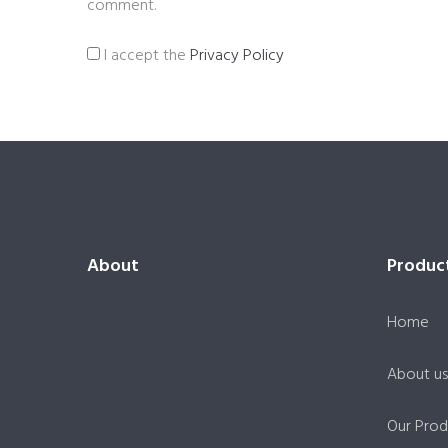
comment.
I accept the
Privacy Policy
About
Produc
Home
About us
Our Prod